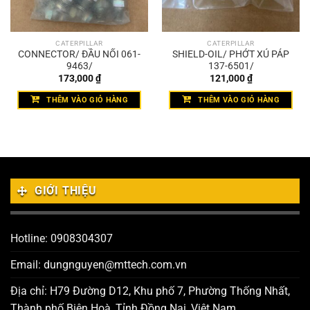
CATERPILLAR
CATERPILLAR
CONNECTOR/ ĐẦU NỐI 061-
SHIELD-OIL/ PHỚT XÚ PÁP
9463/
137-6501/
173,000
₫
121,000
₫
THÊM VÀO GIỎ HÀNG
THÊM VÀO GIỎ HÀNG
GIỚI THIỆU
Hotline: 0908304307
Email: dungnguyen@mttech.com.vn
Địa chỉ: H79 Đường D12, Khu phố 7, Phường Thống Nhất,
Thành phố Biên Hoà, Tỉnh Đồng Nai, Việt Nam