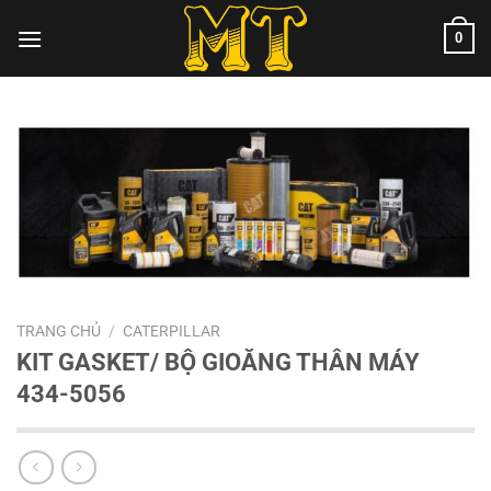
Chuyển
0
đến
nội
dung
TRANG CHỦ
/
CATERPILLAR
KIT GASKET/ BỘ GIOĂNG THÂN MÁY
434-5056