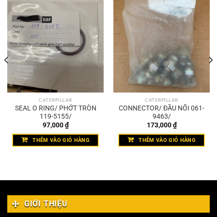
CATERPILLAR
CATERPILLAR
SEAL O RING/ PHỚT TRÒN
CONNECTOR/ ĐẦU NỐI 061-
119-5155/
9463/
97,000
₫
173,000
₫
THÊM VÀO GIỎ HÀNG
THÊM VÀO GIỎ HÀNG
GIỚI THIỆU