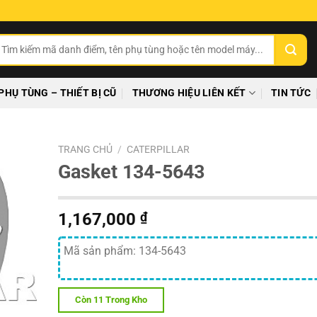
ìm
ếm:
PHỤ TÙNG – THIẾT BỊ CŨ
THƯƠNG HIỆU LIÊN KẾT
TIN TỨC
TRANG CHỦ
/
CATERPILLAR
Gasket 134-5643
1,167,000
₫
Mã sản phẩm: 134-5643
Còn 11 Trong Kho