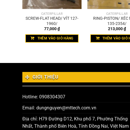
CATERPILLAR
CATERPILLAR
BIẾN
SCREW-FLAT HEAD/ VÍT 127-
RING-PISTON/ XÉC
-6680/
1960/
135-2354/
77,000
₫
213,000
₫
HÀNG
THÊM VÀO GIỎ HÀNG
THÊM VÀO GIỎ 
GIỚI THIỆU
Hotline: 0908304307
Email: dungnguyen@mttech.com.vn
Địa chỉ: H79 Đường D12, Khu phố 7, Phường Thống
Nhất, Thành phố Biên Hoà, Tỉnh Đồng Nai, Việt Nam