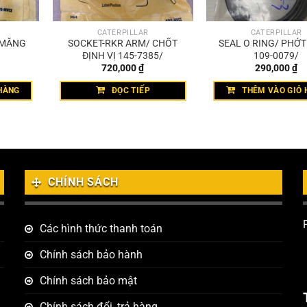
CATERPILLAR
CATERPILLAR
 MĂNG
SOCKET-RKR ARM/ CHỐT
SEAL O RING/ PHỚ
ĐỊNH VỊ 145-7385/
109-0079/
720,000
₫
290,000
₫
HÀNG
ĐỌC TIẾP
THÊM VÀO GIỎ 
CHÍNH SÁCH
Các hình thức thanh toán
Chính sách bảo hành
Chính sách bảo mật
Chính sách đổi, trả hàng