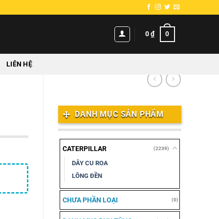
0
0
₫
LIÊN HỆ
DANH MỤC SẢN PHẨM
CATERPILLAR
(2239)
DÂY CU ROA
LÔNG ĐỀN
CHƯA PHẦN LOẠI
(0)