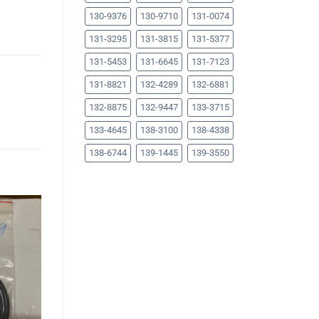
130-9376
130-9710
131-0074
131-3295
131-3815
131-5377
131-5453
131-6645
131-7123
131-8821
132-4289
132-6881
132-8875
132-9447
133-3715
133-4645
138-3100
138-4338
138-6744
139-1445
139-3550