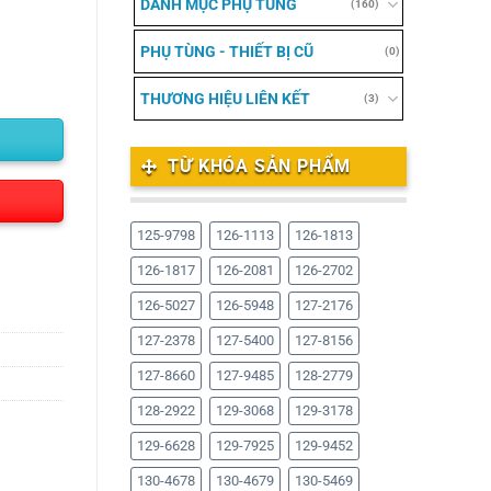
DANH MỤC PHỤ TÙNG
(160)
PHỤ TÙNG - THIẾT BỊ CŨ
(0)
THƯƠNG HIỆU LIÊN KẾT
(3)
TỪ KHÓA SẢN PHẨM
125-9798
126-1113
126-1813
126-1817
126-2081
126-2702
126-5027
126-5948
127-2176
127-2378
127-5400
127-8156
127-8660
127-9485
128-2779
128-2922
129-3068
129-3178
129-6628
129-7925
129-9452
130-4678
130-4679
130-5469