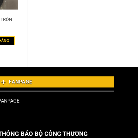
T TRÒN
HÀNG
FANPAGE
PANPAGE
THÔNG BÁO BỘ CÔNG THƯƠNG