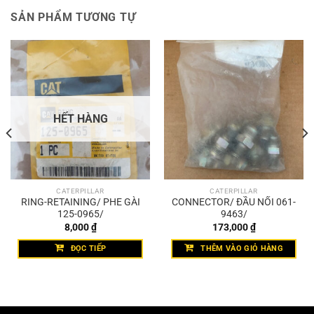
SẢN PHẨM TƯƠNG TỰ
HẾT HÀNG
CATERPILLAR
CATERPILLAR
RING-RETAINING/ PHE GÀI
CONNECTOR/ ĐẦU NỐI 061-
125-0965/
9463/
8,000
₫
173,000
₫
ĐỌC TIẾP
THÊM VÀO GIỎ HÀNG