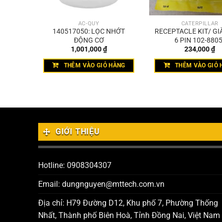
ẮC-QUY
CATERPILLAR
THÔNG
140517050: LỌC NHỚT
RECEPTACLE KIT/ GI
0173/
ĐỘNG CƠ
6 PIN 102-8805
1,001,000
₫
234,000
₫
THÊM VÀO GIỎ HÀNG
THÊM VÀO GIỎ 
GIỚI THIỆU
Hotline: 0908304307
Email: dungnguyen@mttech.com.vn
Địa chỉ: H79 Đường D12, Khu phố 7, Phường Thống
Nhất, Thành phố Biên Hoà, Tỉnh Đồng Nai, Việt Nam