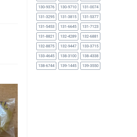
130-9376
130-9710
131-0074
131-3295
131-3815
131-5377
131-5453
131-6645
131-7123
131-8821
132-4289
132-6881
132-8875
132-9447
133-3715
133-4645
138-3100
138-4338
138-6744
139-1445
139-3550