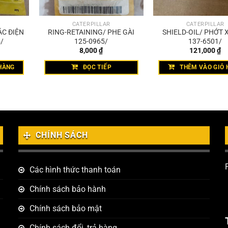
CATERPILLAR
CATERPILLAR
ẮC ĐIỆN
RING-RETAINING/ PHE GÀI
SHIELD-OIL/ PHỚT 
/
125-0965/
137-6501/
8,000
₫
121,000
₫
HÀNG
ĐỌC TIẾP
THÊM VÀO GIỎ 
CHÍNH SÁCH
Các hình thức thanh toán
Chính sách bảo hành
Chính sách bảo mật
Chính sách đổi, trả hàng