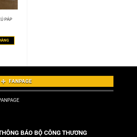
XÚ PÁP
HÀNG
FANPAGE
PANPAGE
THÔNG BÁO BỘ CÔNG THƯƠNG