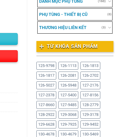
DANH MỤC PHỤ TÙNG
(160)
PHỤ TÙNG - THIẾT BỊ CŨ
(0)
THƯƠNG HIỆU LIÊN KẾT
(3)
TỪ KHÓA SẢN PHẨM
125-9798
126-1113
126-1813
126-1817
126-2081
126-2702
126-5027
126-5948
127-2176
127-2378
127-5400
127-8156
127-8660
127-9485
128-2779
128-2922
129-3068
129-3178
129-6628
129-7925
129-9452
130-4678
130-4679
130-5469