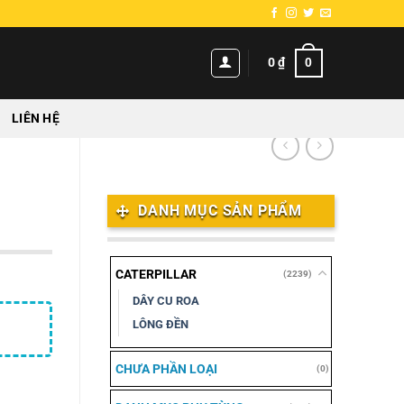
0
0
₫
LIÊN HỆ
DANH MỤC SẢN PHẨM
CATERPILLAR
(2239)
DÂY CU ROA
LÔNG ĐỀN
CHƯA PHẦN LOẠI
(0)