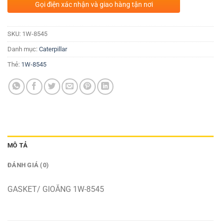
Gọi điện xác nhận và giao hàng tận nơi
SKU:
1W-8545
Danh mục:
Caterpillar
Thẻ:
1W-8545
MÔ TẢ
ĐÁNH GIÁ (0)
GASKET/ GIOĂNG 1W-8545