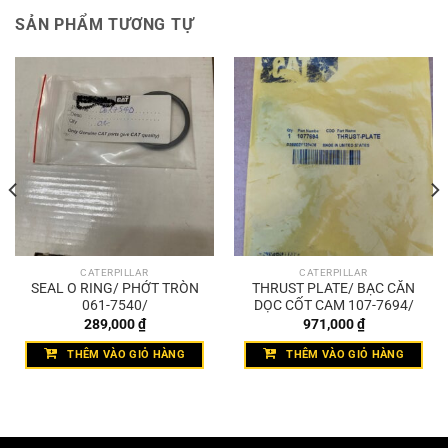
SẢN PHẨM TƯƠNG TỰ
CATERPILLAR
CATERPILLAR
SEAL O RING/ PHỚT TRÒN
THRUST PLATE/ BẠC CĂN
061-7540/
DỌC CỐT CAM 107-7694/
289,000
₫
971,000
₫
THÊM VÀO GIỎ HÀNG
THÊM VÀO GIỎ HÀNG