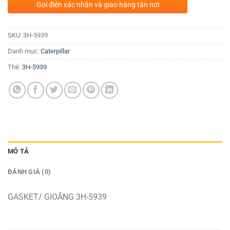
Gọi điện xác nhận và giao hàng tận nơi
SKU:
3H-5939
Danh mục:
Caterpillar
Thẻ:
3H-5939
MÔ TẢ
ĐÁNH GIÁ (0)
GASKET/ GIOĂNG 3H-5939