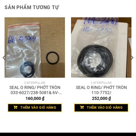
SẢN PHẨM TƯƠNG TỰ
CATERPILLAR
CATERPILLAR
SEAL O RING/ PHỚT TRÒN
SEAL O RING/ PHỚT TRÒN
033-6027/238-5081& 6V-
110-7752/
4589
160,000
₫
252,000
₫
THÊM VÀO GIỎ HÀNG
THÊM VÀO GIỎ HÀNG