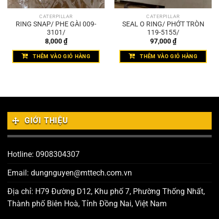
CATERPILLAR
CATERPILLAR
RING SNAP/ PHE GÀI 009-
SEAL O RING/ PHỚT TRÒN
3101/
119-5155/
8,000
₫
97,000
₫
THÊM VÀO GIỎ HÀNG
THÊM VÀO GIỎ HÀNG
GIỚI THIỆU
Hotline: 0908304307
Email: dungnguyen@mttech.com.vn
Địa chỉ: H79 Đường D12, Khu phố 7, Phường Thống Nhất,
Thành phố Biên Hoà, Tỉnh Đồng Nai, Việt Nam