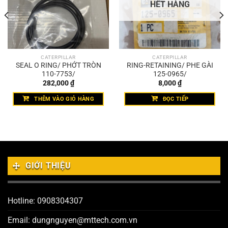
HẾT HÀNG
CATERPILLAR
CATERPILLAR
SEAL O RING/ PHỚT TRÒN
RING-RETAINING/ PHE GÀI
110-7753/
125-0965/
282,000
₫
8,000
₫
THÊM VÀO GIỎ HÀNG
ĐỌC TIẾP
GIỚI THIỆU
Hotline: 0908304307
Email: dungnguyen@mttech.com.vn