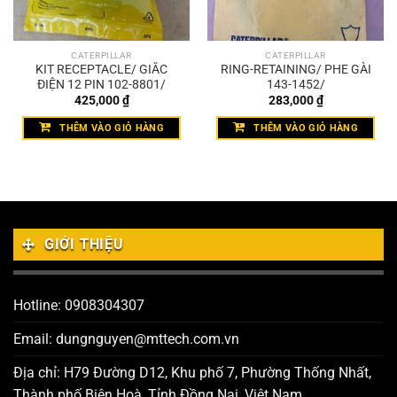
CATERPILLAR
CATERPILLAR
KIT RECEPTACLE/ GIẮC
RING-RETAINING/ PHE GÀI
ĐIỆN 12 PIN 102-8801/
143-1452/
425,000
₫
283,000
₫
THÊM VÀO GIỎ HÀNG
THÊM VÀO GIỎ HÀNG
GIỚI THIỆU
Hotline: 0908304307
Email: dungnguyen@mttech.com.vn
Địa chỉ: H79 Đường D12, Khu phố 7, Phường Thống Nhất,
Thành phố Biên Hoà, Tỉnh Đồng Nai, Việt Nam