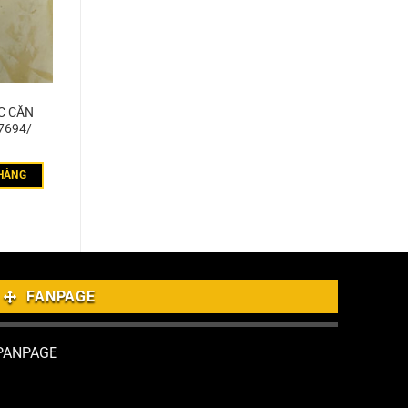
C CĂN
7694/
HÀNG
FANPAGE
PANPAGE