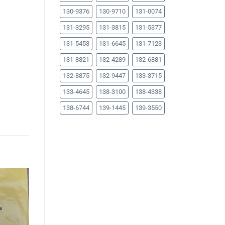
130-9376
130-9710
131-0074
131-3295
131-3815
131-5377
131-5453
131-6645
131-7123
131-8821
132-4289
132-6881
132-8875
132-9447
133-3715
133-4645
138-3100
138-4338
138-6744
139-1445
139-3550