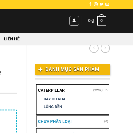
0
0
₫
LIÊN HỆ
DANH MỤC SẢN PHẨM
e
CATERPILLAR
(2239)
DÂY CU ROA
LÔNG ĐỀN
CHƯA PHẦN LOẠI
(0)