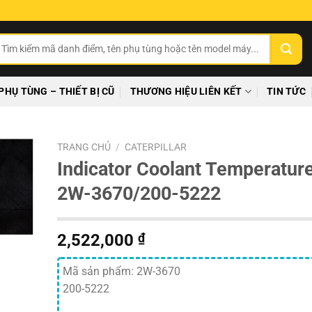
ìm
ếm:
PHỤ TÙNG – THIẾT BỊ CŨ
THƯƠNG HIỆU LIÊN KẾT
TIN TỨC
TRANG CHỦ
/
CATERPILLAR
Indicator Coolant Temperatur
2W-3670/200-5222
2,522,000
₫
Mã sản phẩm: 2W-3670
200-5222