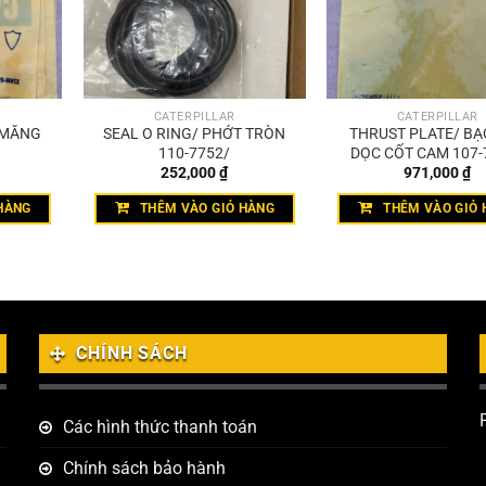
CATERPILLAR
CATERPILLAR
 MĂNG
SEAL O RING/ PHỚT TRÒN
THRUST PLATE/ BẠ
110-7752/
DỌC CỐT CAM 107-
252,000
₫
971,000
₫
HÀNG
THÊM VÀO GIỎ HÀNG
THÊM VÀO GIỎ 
CHÍNH SÁCH
Các hình thức thanh toán
Chính sách bảo hành