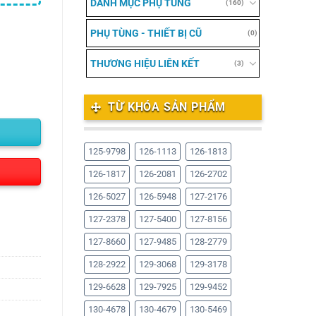
DANH MỤC PHỤ TÙNG
(160)
PHỤ TÙNG - THIẾT BỊ CŨ
(0)
THƯƠNG HIỆU LIÊN KẾT
(3)
TỪ KHÓA SẢN PHẨM
125-9798
126-1113
126-1813
126-1817
126-2081
126-2702
126-5027
126-5948
127-2176
127-2378
127-5400
127-8156
127-8660
127-9485
128-2779
128-2922
129-3068
129-3178
129-6628
129-7925
129-9452
130-4678
130-4679
130-5469