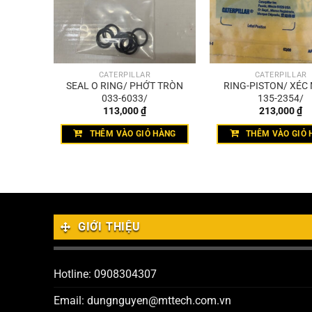
CATERPILLAR
CATERPILLAR
HE GÀI
SEAL O RING/ PHỚT TRÒN
RING-PISTON/ XÉC
033-6033/
135-2354/
113,000
₫
213,000
₫
THÊM VÀO GIỎ HÀNG
THÊM VÀO GIỎ 
GIỚI THIỆU
Hotline: 0908304307
Email: dungnguyen@mttech.com.vn