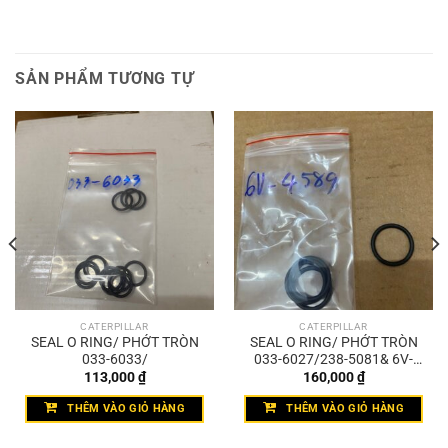
SẢN PHẨM TƯƠNG TỰ
CATERPILLAR
CATERPILLAR
SEAL O RING/ PHỚT TRÒN
SEAL O RING/ PHỚT TRÒN
033-6033/
033-6027/238-5081& 6V-
4589
113,000
₫
160,000
₫
THÊM VÀO GIỎ HÀNG
THÊM VÀO GIỎ HÀNG