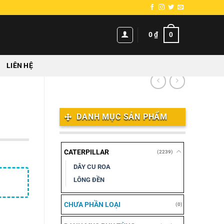
0
0
₫
LIÊN HỆ
DANH MỤC SẢN PHẨM
CATERPILLAR
(2239)
DÂY CU ROA
LÔNG ĐỀN
CHƯA PHẦN LOẠI
(0)