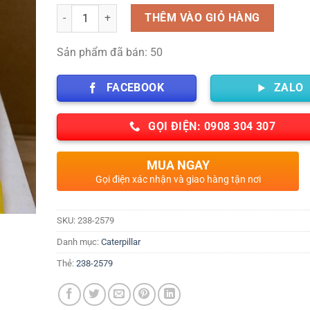
Số lượng
THÊM VÀO GIỎ HÀNG
Sản phẩm đã bán: 50
FACEBOOK
ZALO
GỌI ĐIỆN: 0908 304 307
MUA NGAY
Gọi điện xác nhận và giao hàng tận nơi
SKU:
238-2579
Danh mục:
Caterpillar
Thẻ:
238-2579