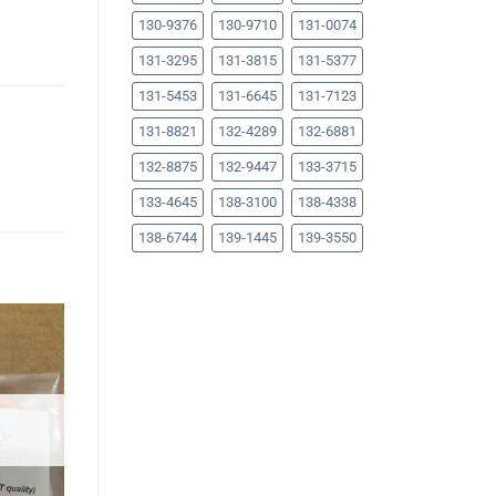
130-9376
130-9710
131-0074
131-3295
131-3815
131-5377
131-5453
131-6645
131-7123
131-8821
132-4289
132-6881
132-8875
132-9447
133-3715
133-4645
138-3100
138-4338
138-6744
139-1445
139-3550