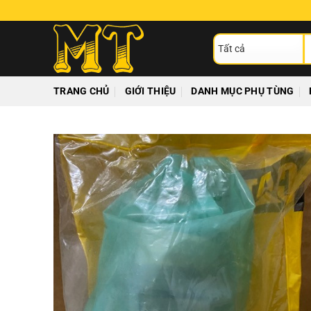
Chuyển
đến
T
nội
ki
dung
TRANG CHỦ
GIỚI THIỆU
DANH MỤC PHỤ TÙNG