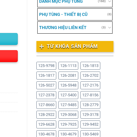
DANH MỤC PHỤ TÙNG
(160)
PHỤ TÙNG - THIẾT BỊ CŨ
(0)
THƯƠNG HIỆU LIÊN KẾT
(3)
TỪ KHÓA SẢN PHẨM
125-9798
126-1113
126-1813
126-1817
126-2081
126-2702
126-5027
126-5948
127-2176
127-2378
127-5400
127-8156
127-8660
127-9485
128-2779
128-2922
129-3068
129-3178
129-6628
129-7925
129-9452
130-4678
130-4679
130-5469