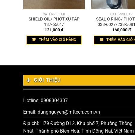
CATERPILLAR
CATERPILLAR
I 009-
SHIELD-OIL/ PHỚT XÚ PÁP
SEAL O RING/ PHỚ
137-6501/
033-6027/238-5081
121,000
₫
160,000
₫
4589
HÀNG
THÊM VÀO GIỎ HÀNG
THÊM VÀO GIỎ 
GIỚI THIỆU
Hotline: 0908304307
Email: dungnguyen@mttech.com.vn
Địa chỉ: H79 Đường D12, Khu phố 7, Phường Thống
Nhất, Thành phố Biên Hoà, Tỉnh Đồng Nai, Việt Nam