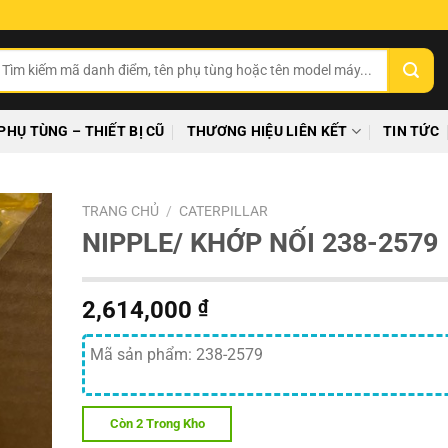
ìm
ếm:
PHỤ TÙNG – THIẾT BỊ CŨ
THƯƠNG HIỆU LIÊN KẾT
TIN TỨC
TRANG CHỦ
/
CATERPILLAR
NIPPLE/ KHỚP NỐI 238-2579
2,614,000
₫
Mã sản phẩm: 238-2579
Còn 2 Trong Kho