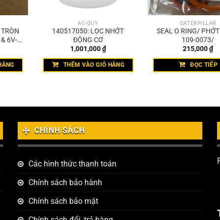
ẮC-QUY
CATERPILLAR
T TRÒN
140517050: LỌC NHỚT
SEAL O RING/ PHỚ
& 6V-
ĐỘNG CƠ
109-0073/
1,001,000
₫
215,000
₫
HÀNG
THÊM VÀO GIỎ HÀNG
ĐỌC TIẾP
CHÍNH SÁCH
Các hình thức thanh toán
Chính sách bảo hành
Chính sách bảo mật
Chính sách đổi, trả hàng