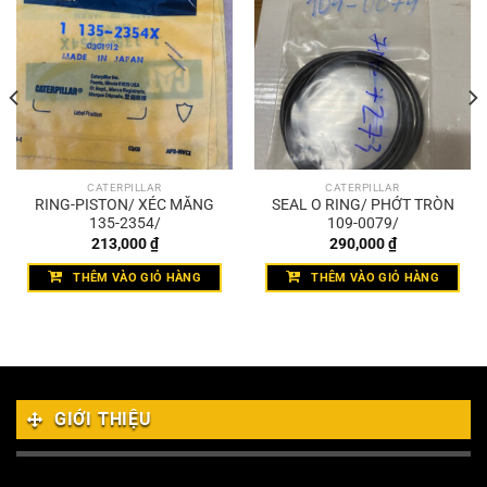
CATERPILLAR
CATERPILLAR
RING-PISTON/ XÉC MĂNG
SEAL O RING/ PHỚT TRÒN
135-2354/
109-0079/
213,000
₫
290,000
₫
THÊM VÀO GIỎ HÀNG
THÊM VÀO GIỎ HÀNG
GIỚI THIỆU