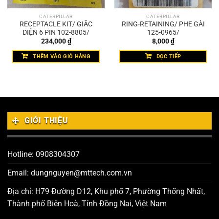
CATERPILLAR
CATERPILLAR
RECEPTACLE KIT/ GIẮC
RING-RETAINING/ PHE GÀI
ĐIỆN 6 PIN 102-8805/
125-0965/
234,000
₫
8,000
₫
THÊM VÀO GIỎ HÀNG
ĐỌC TIẾP
GIỚI THIỆU
Hotline: 0908304307
Email: dungnguyen@mttech.com.vn
Địa chỉ: H79 Đường D12, Khu phố 7, Phường Thống Nhất,
Thành phố Biên Hoà, Tỉnh Đồng Nai, Việt Nam