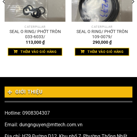
CATERPILLAR
CATERPILLAR
SEAL O RING/ PHỚT TRÒN
SEAL O RING/ PHỚT TRÒN
033-6033/
109-0079/
113,000
₫
290,000
₫
THÊM VÀO GIỎ HÀNG
THÊM VÀO GIỎ HÀNG
GIỚI THIỆU
Hotline: 0908304307
Email: dungnguyen@mttech.com.vn
Địa chỉ: H79 Đường D12, Khu phố 7, Phường Thống Nhất,