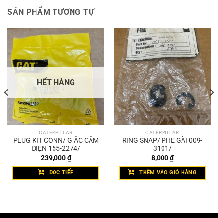
SẢN PHẨM TƯƠNG TỰ
HẾT HÀNG
CATERPILLAR
CATERPILLAR
PLUG KIT CONN/ GIẮC CẮM
RING SNAP/ PHE GÀI 009-
ĐIỆN 155-2274/
3101/
239,000
₫
8,000
₫
ĐỌC TIẾP
THÊM VÀO GIỎ HÀNG