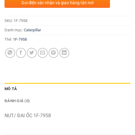
Gọi điện xác nhận và giao hàng tận nơi
SKU:
1F-7958
Danh mục:
Caterpillar
Thẻ:
1F-7958
MÔ TẢ
ĐÁNH GIÁ (0)
NUT/ ĐAI ỐC 1F-7958