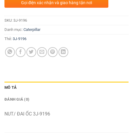
Gọi điện xác nhận và giao hàng tận nơi
SKU:
3J-9196
Danh mục:
Caterpillar
Thẻ:
3J-9196
MÔ TẢ
ĐÁNH GIÁ (0)
NUT/ ĐAI ỐC 3J-9196