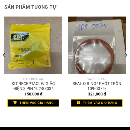
SẢN PHẨM TƯƠNG TỰ
CATERPILLAR
CATERPILLAR
KIT RECEPTACLE/ GIẮC
SEAL O RING/ PHỚT TRÒN
ĐIỆN 3 PIN 102-8803/
109-0074/
158,000
₫
321,000
₫
THÊM VÀO GIỎ HÀNG
THÊM VÀO GIỎ HÀNG