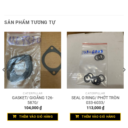
SẢN PHẨM TƯƠNG TỰ
CATERPILLAR
CATERPILLAR
GASKET/ GIOĂNG 126-
SEAL O RING/ PHỚT TRÒN
5870/
033-6033/
104,000
₫
113,000
₫
THÊM VÀO GIỎ HÀNG
THÊM VÀO GIỎ HÀNG