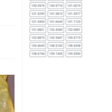
130-9376
130-9710
131-0074
131-3295
131-3815
131-5377
131-5453
131-6645
131-7123
131-8821
132-4289
132-6881
132-8875
132-9447
133-3715
133-4645
138-3100
138-4338
138-6744
139-1445
139-3550