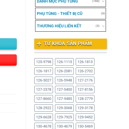
DANH MỤC PHỤ TÙNG
(160)
PHỤ TÙNG - THIẾT BỊ CŨ
(0)
THƯƠNG HIỆU LIÊN KẾT
(3)
TỪ KHÓA SẢN PHẨM
125-9798
126-1113
126-1813
126-1817
126-2081
126-2702
126-5027
126-5948
127-2176
127-2378
127-5400
127-8156
127-8660
127-9485
128-2779
128-2922
129-3068
129-3178
129-6628
129-7925
129-9452
130-4678
130-4679
130-5469