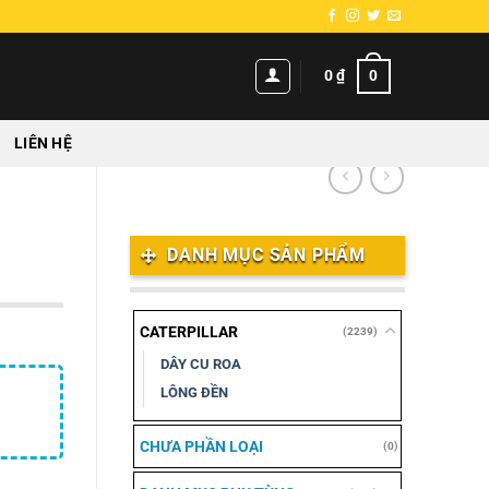
0
0
₫
LIÊN HỆ
DANH MỤC SẢN PHẨM
CATERPILLAR
(2239)
DÂY CU ROA
LÔNG ĐỀN
CHƯA PHẦN LOẠI
(0)