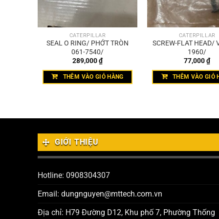
CATERPILLAR
CATERPILLAR
 MĂNG
SEAL O RING/ PHỚT TRÒN
SCREW-FLAT HEAD/ V
061-7540/
1960/
289,000
₫
77,000
₫
HÀNG
THÊM VÀO GIỎ HÀNG
THÊM VÀO GIỎ 
GIỚI THIỆU
Hotline: 0908304307
Email: dungnguyen@mttech.com.vn
Địa chỉ: H79 Đường D12, Khu phố 7, Phường Thống