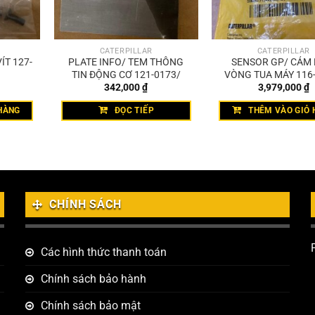
CATERPILLAR
CATERPILLAR
ÍT 127-
PLATE INFO/ TEM THÔNG
SENSOR GP/ CẢM 
TIN ĐỘNG CƠ 121-0173/
VÒNG TUA MÁY 116
342,000
₫
3,979,000
₫
HÀNG
ĐỌC TIẾP
THÊM VÀO GIỎ 
CHÍNH SÁCH
Các hình thức thanh toán
Chính sách bảo hành
Chính sách bảo mật