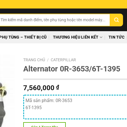
ìm
ếm:
PHỤ TÙNG – THIẾT BỊ CŨ
THƯƠNG HIỆU LIÊN KẾT
TIN TỨC
TRANG CHỦ
/
CATERPILLAR
Alternator 0R-3653/6T-1395
7,560,000
₫
Mã sản phẩm: 0R-3653
6T-1395