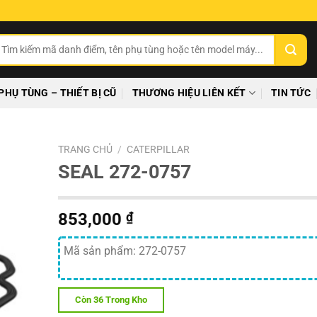
ìm
ếm:
PHỤ TÙNG – THIẾT BỊ CŨ
THƯƠNG HIỆU LIÊN KẾT
TIN TỨC
TRANG CHỦ
/
CATERPILLAR
SEAL 272-0757
853,000
₫
Mã sản phẩm: 272-0757
Còn 36 Trong Kho