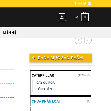
0
0
₫
LIÊN HỆ
DANH MỤC SẢN PHẨM
CATERPILLAR
(2239)
DÂY CU ROA
LÔNG ĐỀN
CHƯA PHẦN LOẠI
(0)