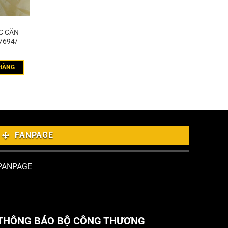
C CĂN
7694/
HÀNG
FANPAGE
PANPAGE
THÔNG BÁO BỘ CÔNG THƯƠNG