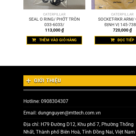
CATERPILLAR
CATERPILLAR
ẮC ĐIỆN
SEAL O RING/ PHỚT TRÒN
SOCKET-RKR ARM/
/
033-6033/
ĐỊNH VỊ 145-73
113,000
₫
720,000
₫
HÀNG
THÊM VÀO GIỎ HÀNG
ĐỌC TIẾP
GIỚI THIỆU
Hotline: 0908304307
Email: dungnguyen@mttech.com.vn
Địa chỉ: H79 Đường D12, Khu phố 7, Phường Thống
Nhất, Thành phố Biên Hoà, Tỉnh Đồng Nai, Việt Nam