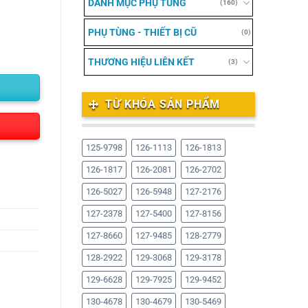
DANH MỤC PHỤ TÙNG
(160)
PHỤ TÙNG - THIẾT BỊ CŨ
(0)
THƯƠNG HIỆU LIÊN KẾT
(3)
TỪ KHÓA SẢN PHẨM
125-9798
126-1113
126-1813
126-1817
126-2081
126-2702
126-5027
126-5948
127-2176
127-2378
127-5400
127-8156
127-8660
127-9485
128-2779
128-2922
129-3068
129-3178
129-6628
129-7925
129-9452
130-4678
130-4679
130-5469