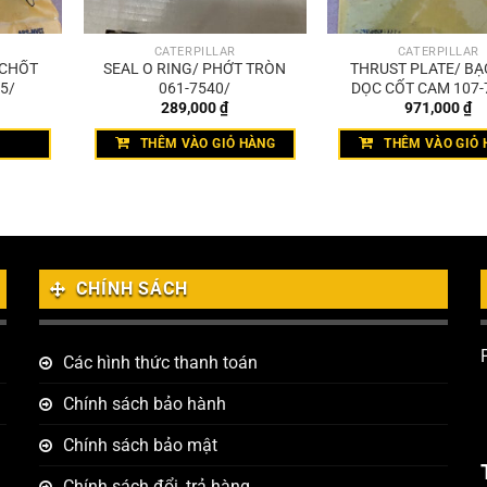
CATERPILLAR
CATERPILLAR
 CHỐT
SEAL O RING/ PHỚT TRÒN
THRUST PLATE/ BẠ
85/
061-7540/
DỌC CỐT CAM 107-
289,000
₫
971,000
₫
THÊM VÀO GIỎ HÀNG
THÊM VÀO GIỎ 
CHÍNH SÁCH
Các hình thức thanh toán
Chính sách bảo hành
Chính sách bảo mật
Chính sách đổi, trả hàng