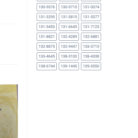
130-9376
130-9710
131-0074
131-3295
131-3815
131-5377
131-5453
131-6645
131-7123
131-8821
132-4289
132-6881
132-8875
132-9447
133-3715
133-4645
138-3100
138-4338
138-6744
139-1445
139-3550