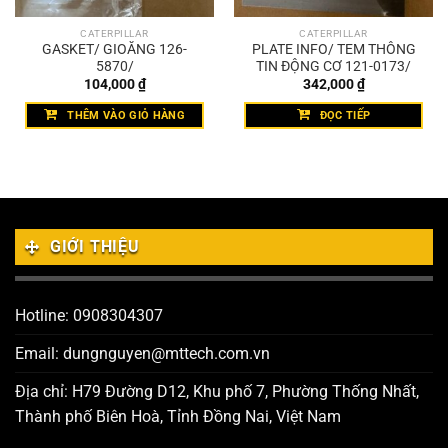
CATERPILLAR
CATERPILLAR
GASKET/ GIOĂNG 126-
PLATE INFO/ TEM THÔNG
5870/
TIN ĐỘNG CƠ 121-0173/
104,000
₫
342,000
₫
THÊM VÀO GIỎ HÀNG
ĐỌC TIẾP
GIỚI THIỆU
Hotline: 0908304307
Email: dungnguyen@mttech.com.vn
Địa chỉ: H79 Đường D12, Khu phố 7, Phường Thống Nhất,
Thành phố Biên Hoà, Tỉnh Đồng Nai, Việt Nam