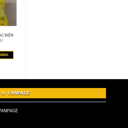
ẮC ĐIỆN
1/
HÀNG
FANPAGE
PANPAGE