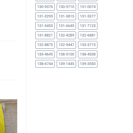
130-9376
130-9710
131-0074
131-3295
131-3815
131-5377
131-5453
131-6645
131-7123
131-8821
132-4289
132-6881
132-8875
132-9447
133-3715
133-4645
138-3100
138-4338
138-6744
139-1445
139-3550