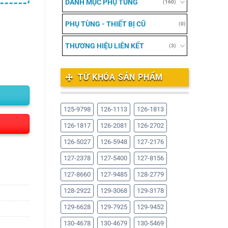
DANH MỤC PHỤ TÙNG
(160)
PHỤ TÙNG - THIẾT BỊ CŨ
(0)
THƯƠNG HIỆU LIÊN KẾT
(3)
TỪ KHÓA SẢN PHẨM
125-9798
126-1113
126-1813
126-1817
126-2081
126-2702
126-5027
126-5948
127-2176
127-2378
127-5400
127-8156
127-8660
127-9485
128-2779
128-2922
129-3068
129-3178
129-6628
129-7925
129-9452
130-4678
130-4679
130-5469