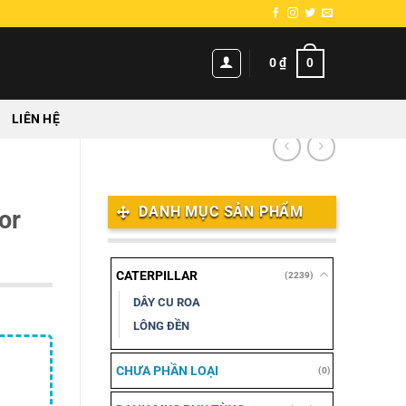
0
0
₫
LIÊN HỆ
DANH MỤC SẢN PHẨM
or
CATERPILLAR
(2239)
DÂY CU ROA
LÔNG ĐỀN
CHƯA PHẦN LOẠI
(0)