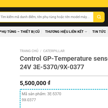
ìm
ếm:
PHỤ TÙNG – THIẾT BỊ CŨ
THƯƠNG HIỆU LIÊN KẾT
TIN TỨC
TRANG CHỦ
/
CATERPILLAR
Control GP-Temperature sens
24V 3E-5370/9X-0377
5,500,000
₫
Mã sản phẩm: 3E-5370
9X-0377