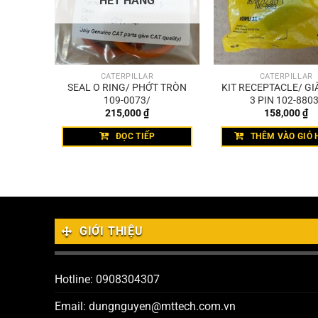
HẾT HÀNG
CATERPILLAR
CATERPILLAR
HE GÀI
SEAL O RING/ PHỚT TRÒN
KIT RECEPTACLE/ GI
109-0073/
3 PIN 102-8803
215,000
₫
158,000
₫
HÀNG
ĐỌC TIẾP
THÊM VÀO GIỎ 
GIỚI THIỆU
Hotline: 0908304307
Email: dungnguyen@mttech.com.vn