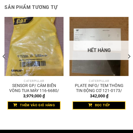
SẢN PHẨM TƯƠNG TỰ
HẾT HÀNG
CATERPILLAR
CATERPILLAR
SENSOR GP/ CẢM BIẾN
PLATE INFO/ TEM THÔNG
VÒNG TUA MÁY 116-6680/
TIN ĐỘNG CƠ 121-0173/
3,979,000
₫
342,000
₫
THÊM VÀO GIỎ HÀNG
ĐỌC TIẾP