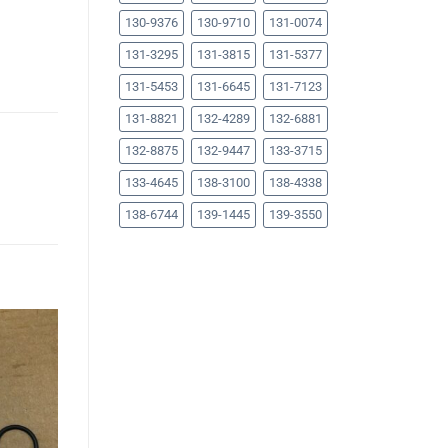
130-9376
130-9710
131-0074
131-3295
131-3815
131-5377
131-5453
131-6645
131-7123
131-8821
132-4289
132-6881
132-8875
132-9447
133-3715
133-4645
138-3100
138-4338
138-6744
139-1445
139-3550