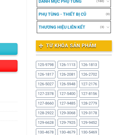
DANH MỤC PHỤ TÙNG
(160)
PHỤ TÙNG - THIẾT BỊ CŨ
(0)
THƯƠNG HIỆU LIÊN KẾT
(3)
TỪ KHÓA SẢN PHẨM
125-9798
126-1113
126-1813
126-1817
126-2081
126-2702
126-5027
126-5948
127-2176
127-2378
127-5400
127-8156
127-8660
127-9485
128-2779
128-2922
129-3068
129-3178
129-6628
129-7925
129-9452
130-4678
130-4679
130-5469