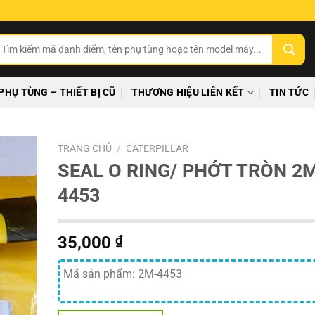
ìm
ếm:
PHỤ TÙNG – THIẾT BỊ CŨ
THƯƠNG HIỆU LIÊN KẾT
TIN TỨC
TRANG CHỦ
/
CATERPILLAR
SEAL O RING/ PHỚT TRÒN 2
4453
35,000
₫
Mã sản phẩm: 2M-4453