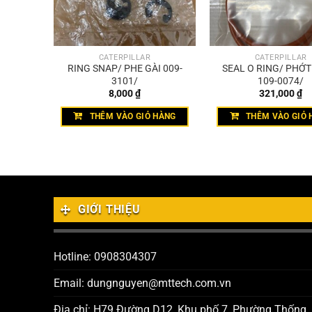
CATERPILLAR
CATERPILLAR
5-0862/
RING SNAP/ PHE GÀI 009-
SEAL O RING/ PHỚ
3101/
109-0074/
8,000
₫
321,000
₫
HÀNG
THÊM VÀO GIỎ HÀNG
THÊM VÀO GIỎ 
GIỚI THIỆU
Hotline: 0908304307
Email: dungnguyen@mttech.com.vn
Địa chỉ: H79 Đường D12, Khu phố 7, Phường Thống