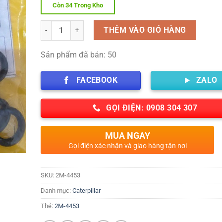
Còn 34 Trong Kho
Số lượng
THÊM VÀO GIỎ HÀNG
Sản phẩm đã bán: 50
FACEBOOK
ZALO
GỌI ĐIỆN: 0908 304 307
MUA NGAY
Gọi điện xác nhận và giao hàng tận nơi
SKU:
2M-4453
Danh mục:
Caterpillar
Thẻ:
2M-4453