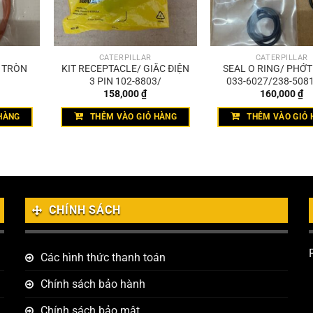
CATERPILLAR
CATERPILLAR
T TRÒN
KIT RECEPTACLE/ GIẮC ĐIỆN
SEAL O RING/ PHỚ
3 PIN 102-8803/
033-6027/238-5081
158,000
₫
160,000
₫
4589
HÀNG
THÊM VÀO GIỎ HÀNG
THÊM VÀO GIỎ 
CHÍNH SÁCH
Các hình thức thanh toán
Chính sách bảo hành
Chính sách bảo mật