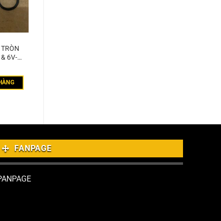
T TRÒN
& 6V-
HÀNG
FANPAGE
PANPAGE