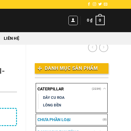
0
0
₫
LIÊN HỆ
DANH MỤC SẢN PHẨM
M-
CATERPILLAR
(2239)
DÂY CU ROA
LÔNG ĐỀN
CHƯA PHẦN LOẠI
(0)