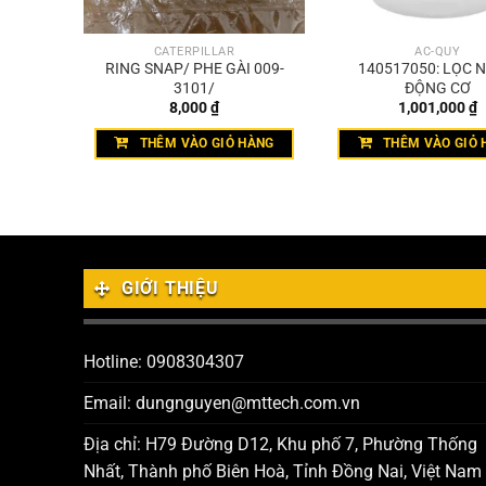
CATERPILLAR
ẮC-QUY
T TRÒN
RING SNAP/ PHE GÀI 009-
140517050: LỌC 
3101/
ĐỘNG CƠ
8,000
₫
1,001,000
₫
HÀNG
THÊM VÀO GIỎ HÀNG
THÊM VÀO GIỎ 
GIỚI THIỆU
Hotline: 0908304307
Email: dungnguyen@mttech.com.vn
Địa chỉ: H79 Đường D12, Khu phố 7, Phường Thống
Nhất, Thành phố Biên Hoà, Tỉnh Đồng Nai, Việt Nam