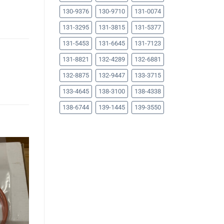
130-9376
130-9710
131-0074
131-3295
131-3815
131-5377
131-5453
131-6645
131-7123
131-8821
132-4289
132-6881
132-8875
132-9447
133-3715
133-4645
138-3100
138-4338
138-6744
139-1445
139-3550