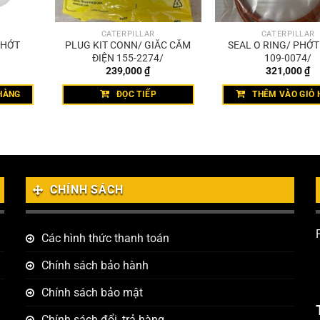
CATERPILLAR
CATERPILLAR
NHỚT
PLUG KIT CONN/ GIẮC CẮM
SEAL O RING/ PHỚ
ĐIỆN 155-2274/
109-0074/
239,000
₫
321,000
₫
HÀNG
ĐỌC TIẾP
THÊM VÀO GIỎ 
CHÍNH SÁCH
Các hình thức thanh toán
Chính sách bảo hành
Chính sách bảo mật
Chính sách đổi, trả hàng