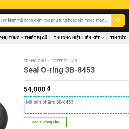
ìm
ếm:
PHỤ TÙNG – THIẾT BỊ CŨ
THƯƠNG HIỆU LIÊN KẾT
TIN TỨC
TRANG CHỦ
/
CATERPILLAR
Seal O-ring 3B-8453
54,000
₫
Mã sản phẩm: 3B-8453
Còn 1 Trong Kho