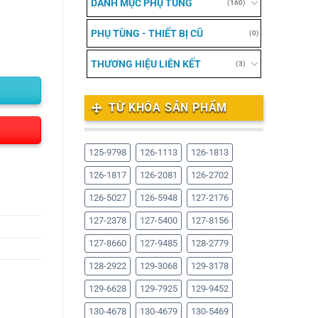
DANH MỤC PHỤ TÙNG
(160)
PHỤ TÙNG - THIẾT BỊ CŨ
(0)
THƯƠNG HIỆU LIÊN KẾT
(3)
TỪ KHÓA SẢN PHẨM
125-9798
126-1113
126-1813
126-1817
126-2081
126-2702
126-5027
126-5948
127-2176
127-2378
127-5400
127-8156
127-8660
127-9485
128-2779
128-2922
129-3068
129-3178
129-6628
129-7925
129-9452
130-4678
130-4679
130-5469