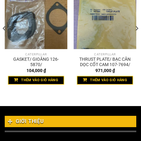
CATERPILLAR
CATERPILLAR
GASKET/ GIOĂNG 126-
THRUST PLATE/ BẠC CĂN
5870/
DỌC CỐT CAM 107-7694/
104,000
₫
971,000
₫
THÊM VÀO GIỎ HÀNG
THÊM VÀO GIỎ HÀNG
GIỚI THIỆU