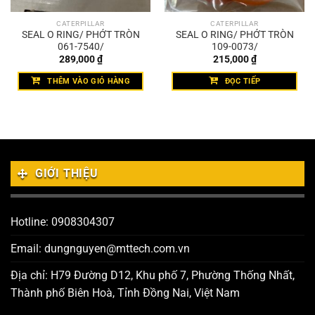
CATERPILLAR
CATERPILLAR
SEAL O RING/ PHỚT TRÒN
SEAL O RING/ PHỚT TRÒN
061-7540/
109-0073/
289,000
₫
215,000
₫
THÊM VÀO GIỎ HÀNG
ĐỌC TIẾP
GIỚI THIỆU
Hotline: 0908304307
Email: dungnguyen@mttech.com.vn
Địa chỉ: H79 Đường D12, Khu phố 7, Phường Thống Nhất,
Thành phố Biên Hoà, Tỉnh Đồng Nai, Việt Nam