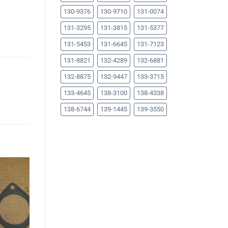
130-9376
130-9710
131-0074
131-3295
131-3815
131-5377
131-5453
131-6645
131-7123
131-8821
132-4289
132-6881
132-8875
132-9447
133-3715
133-4645
138-3100
138-4338
138-6744
139-1445
139-3550