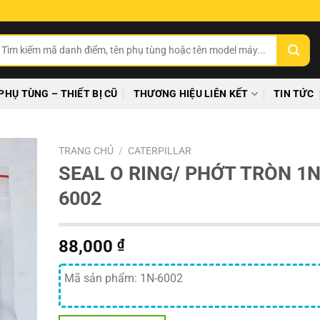
ìm
ếm:
PHỤ TÙNG – THIẾT BỊ CŨ
THƯƠNG HIỆU LIÊN KẾT
TIN TỨC
TRANG CHỦ
/
CATERPILLAR
SEAL O RING/ PHỚT TRÒN 1N
6002
88,000
₫
Mã sản phẩm: 1N-6002