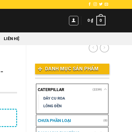
0
0
₫
LIÊN HỆ
DANH MỤC SẢN PHẨM
-
CATERPILLAR
(2239)
DÂY CU ROA
LÔNG ĐỀN
CHƯA PHẦN LOẠI
(0)