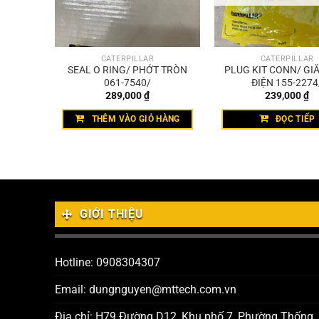
CATERPILLAR
CATERPILLAR
 MĂNG
SEAL O RING/ PHỚT TRÒN
PLUG KIT CONN/ GI
061-7540/
ĐIỆN 155-2274
289,000
₫
239,000
₫
HÀNG
THÊM VÀO GIỎ HÀNG
ĐỌC TIẾP
GIỚI THIỆU
Hotline: 0908304307
Email: dungnguyen@mttech.com.vn
Địa chỉ: H79 Đường D12, Khu phố 7, Phường Thống