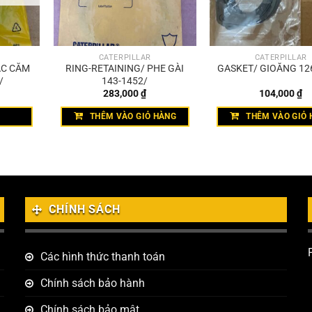
CATERPILLAR
CATERPILLAR
ẮC CẮM
RING-RETAINING/ PHE GÀI
GASKET/ GIOĂNG 12
/
143-1452/
283,000
₫
104,000
₫
THÊM VÀO GIỎ HÀNG
THÊM VÀO GIỎ 
CHÍNH SÁCH
Các hình thức thanh toán
Chính sách bảo hành
Chính sách bảo mật