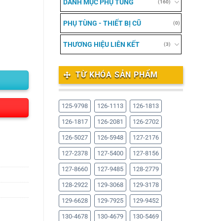
DANH MỤC PHỤ TÙNG
(160)
PHỤ TÙNG - THIẾT BỊ CŨ
(0)
THƯƠNG HIỆU LIÊN KẾT
(3)
TỪ KHÓA SẢN PHẨM
125-9798
126-1113
126-1813
126-1817
126-2081
126-2702
126-5027
126-5948
127-2176
127-2378
127-5400
127-8156
127-8660
127-9485
128-2779
128-2922
129-3068
129-3178
129-6628
129-7925
129-9452
130-4678
130-4679
130-5469