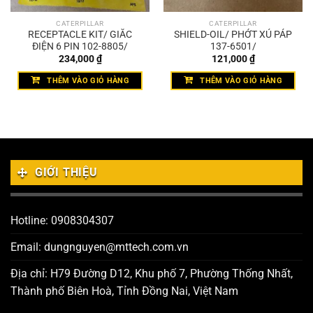
CATERPILLAR
CATERPILLAR
RECEPTACLE KIT/ GIẮC
SHIELD-OIL/ PHỚT XÚ PÁP
ĐIỆN 6 PIN 102-8805/
137-6501/
234,000
₫
121,000
₫
THÊM VÀO GIỎ HÀNG
THÊM VÀO GIỎ HÀNG
GIỚI THIỆU
Hotline: 0908304307
Email: dungnguyen@mttech.com.vn
Địa chỉ: H79 Đường D12, Khu phố 7, Phường Thống Nhất,
Thành phố Biên Hoà, Tỉnh Đồng Nai, Việt Nam