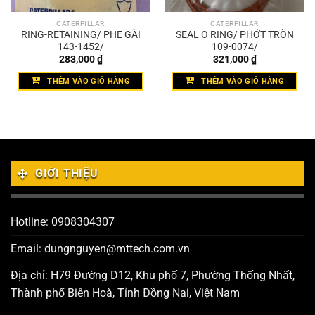
CATERPILLAR
CATERPILLAR
RING-RETAINING/ PHE GÀI
SEAL O RING/ PHỚT TRÒN
143-1452/
109-0074/
283,000
₫
321,000
₫
THÊM VÀO GIỎ HÀNG
THÊM VÀO GIỎ HÀNG
GIỚI THIỆU
Hotline: 0908304307
Email: dungnguyen@mttech.com.vn
Địa chỉ: H79 Đường D12, Khu phố 7, Phường Thống Nhất,
Thành phố Biên Hoà, Tỉnh Đồng Nai, Việt Nam