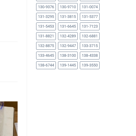
130-9376
130-9710
131-0074
131-3295
131-3815
131-5377
131-5453
131-6645
131-7123
131-8821
132-4289
132-6881
132-8875
132-9447
133-3715
133-4645
138-3100
138-4338
138-6744
139-1445
139-3550