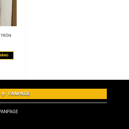
T TRÒN
HÀNG
FANPAGE
PANPAGE