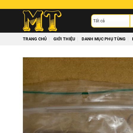
Chuyển
đến
T
nội
ki
dung
TRANG CHỦ
GIỚI THIỆU
DANH MỤC PHỤ TÙNG