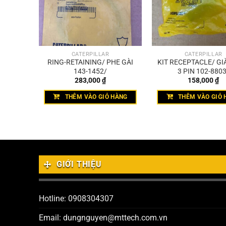
CATERPILLAR
CATERPILLAR
HE GÀI
RING-RETAINING/ PHE GÀI
KIT RECEPTACLE/ GI
143-1452/
3 PIN 102-8803
283,000
₫
158,000
₫
THÊM VÀO GIỎ HÀNG
THÊM VÀO GIỎ 
GIỚI THIỆU
Hotline: 0908304307
Email: dungnguyen@mttech.com.vn