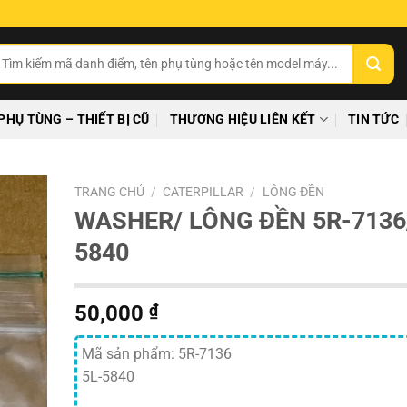
ìm
ếm:
PHỤ TÙNG – THIẾT BỊ CŨ
THƯƠNG HIỆU LIÊN KẾT
TIN TỨC
TRANG CHỦ
/
CATERPILLAR
/
LÔNG ĐỀN
WASHER/ LÔNG ĐỀN 5R-7136
5840
50,000
₫
Mã sản phẩm: 5R-7136
5L-5840