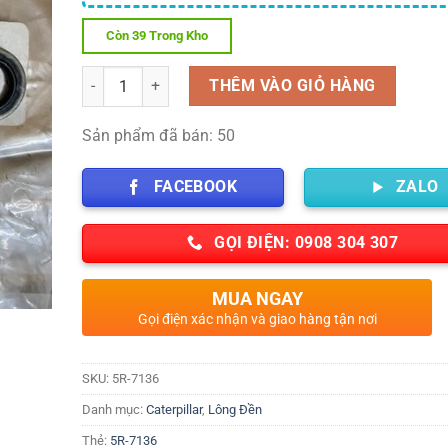
Còn 39 Trong Kho
Số lượng
THÊM VÀO GIỎ HÀNG
Sản phẩm đã bán: 50
FACEBOOK
ZALO
GỌI ĐIỆN: 0908 304 307
MUA NGAY
Gọi điện xác nhận và giao hàng tận nơi
SKU:
5R-7136
Danh mục:
Caterpillar
,
Lông Đền
Thẻ:
5R-7136