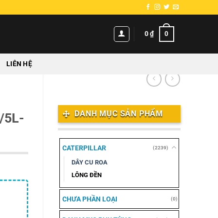
0
0
₫
LIÊN HỆ
DANH MỤC SẢN PHẨM
/5L-
CATERPILLAR
(2239)
DÂY CU ROA
LÔNG ĐỀN
CHƯA PHẦN LOẠI
(0)