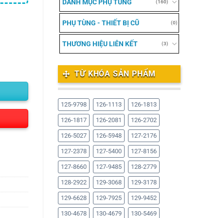
DANH MỤC PHỤ TÙNG
(160)
PHỤ TÙNG - THIẾT BỊ CŨ
(0)
THƯƠNG HIỆU LIÊN KẾT
(3)
TỪ KHÓA SẢN PHẨM
125-9798
126-1113
126-1813
126-1817
126-2081
126-2702
126-5027
126-5948
127-2176
127-2378
127-5400
127-8156
127-8660
127-9485
128-2779
128-2922
129-3068
129-3178
129-6628
129-7925
129-9452
130-4678
130-4679
130-5469