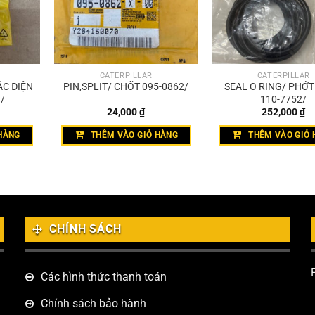
CATERPILLAR
CATERPILLAR
ẮC ĐIỆN
PIN,SPLIT/ CHỐT 095-0862/
SEAL O RING/ PHỚ
/
110-7752/
24,000
₫
252,000
₫
HÀNG
THÊM VÀO GIỎ HÀNG
THÊM VÀO GIỎ 
CHÍNH SÁCH
Các hình thức thanh toán
Chính sách bảo hành