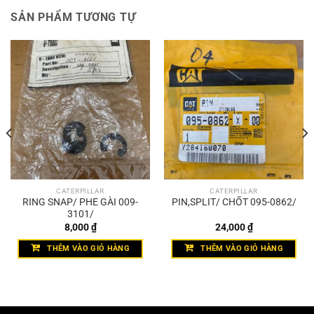
SẢN PHẨM TƯƠNG TỰ
CATERPILLAR
CATERPILLAR
RING SNAP/ PHE GÀI 009-
PIN,SPLIT/ CHỐT 095-0862/
3101/
8,000
₫
24,000
₫
THÊM VÀO GIỎ HÀNG
THÊM VÀO GIỎ HÀNG