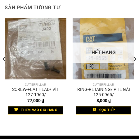
SẢN PHẨM TƯƠNG TỰ
HẾT HÀNG
CATERPILLAR
CATERPILLAR
SCREW-FLAT HEAD/ VÍT
RING-RETAINING/ PHE GÀI
127-1960/
125-0965/
77,000
₫
8,000
₫
THÊM VÀO GIỎ HÀNG
ĐỌC TIẾP